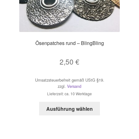
Ösenpatches rund – BlingBling
2,50
€
Umsatzsteuerbefreit gemäß UStG §19.
zzgl.
Versand
Lieferzeit: ca. 10 Werktage
Dieses
Ausführung wählen
Produkt
weist
mehrere
Varianten