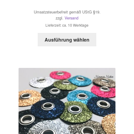
Umsatzsteuerbefreit gemäß UStG §19.
zzgl.
Versand
Lieferzeit: ca. 10 Werktage
Dieses
Ausführung wählen
Produkt
weist
mehrere
Varianten
auf.
Die
Optionen
können
auf
der
Produktseite
gewählt
werden