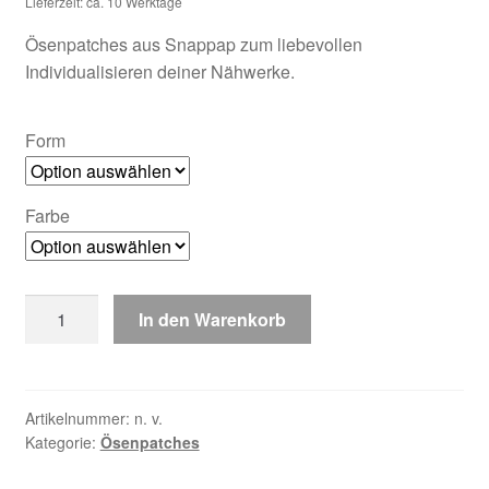
Lieferzeit: ca. 10 Werktage
Ösenpatches aus Snappap zum liebevollen
Individualisieren deiner Nähwerke.
Form
Farbe
Ösenpatches
In den Warenkorb
Snappap
Menge
Artikelnummer:
n. v.
Kategorie:
Ösenpatches