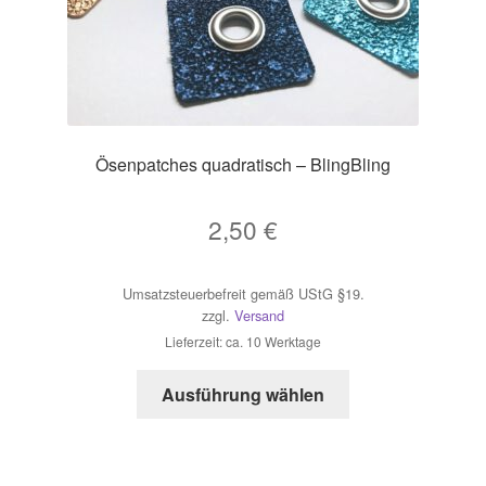
Ösenpatches quadratisch – BlingBling
2,50
€
Umsatzsteuerbefreit gemäß UStG §19.
zzgl.
Versand
Lieferzeit: ca. 10 Werktage
Dieses
Ausführung wählen
Produkt
weist
mehrere