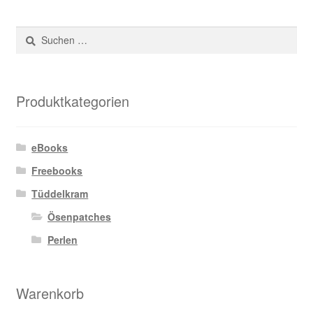
auf.
Die
Suchen
Optionen
nach:
können
auf
der
Produktkategorien
Produktseite
gewählt
eBooks
werden
Freebooks
Tüddelkram
Ösenpatches
Perlen
Warenkorb