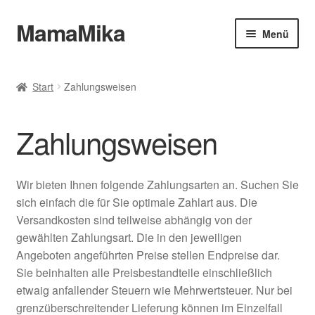
MamaMika
Zur
Zum
Menü
Navigation
Inhalt
springen
springen
Allgemeine Geschäftsbedingungen
Start
Zahlungsweisen
Zahlungsweisen
Zahlungsweisen
Datenschutz
Widerruf
Wir bieten Ihnen folgende Zahlungsarten an. Suchen Sie
sich einfach die für Sie optimale Zahlart aus. Die
Versand & Lieferung
Versandkosten sind teilweise abhängig von der
gewählten Zahlungsart. Die in den jeweiligen
Impressum
Angeboten angeführten Preise stellen Endpreise dar.
Sie beinhalten alle Preisbestandteile einschließlich
etwaig anfallender Steuern wie Mehrwertsteuer. Nur bei
grenzüberschreitender Lieferung können im Einzelfall