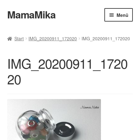
MamaMika
Zur
Zum
Menü
Navigation
Inhalt
springen
springen
Allgemeine Geschäftsbedingungen
Start
IMG_20200911_172020
IMG_20200911_172020
Zahlungsweisen
IMG_20200911_1720
Datenschutz
20
Widerruf
Versand & Lieferung
Impressum