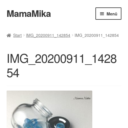
MamaMika
Zur
Zum
Menü
Navigation
Inhalt
springen
springen
Allgemeine Geschäftsbedingungen
Start
IMG_20200911_142854
IMG_20200911_142854
Zahlungsweisen
IMG_20200911_1428
Datenschutz
54
Widerruf
Versand & Lieferung
Impressum