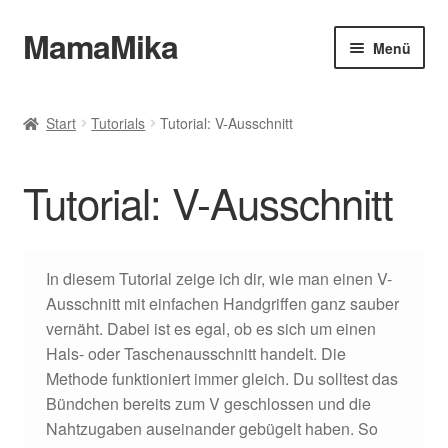
MamaMika
Zur
Zum
Menü
Navigation
Inhalt
springen
springen
Allgemeine Geschäftsbedingungen
Start
Tutorials
Tutorial: V-Ausschnitt
Zahlungsweisen
Tutorial: V-Ausschnitt
Datenschutz
Widerruf
In diesem Tutorial zeige ich dir, wie man einen V-
Ausschnitt mit einfachen Handgriffen ganz sauber
Versand & Lieferung
vernäht. Dabei ist es egal, ob es sich um einen
Hals- oder Taschenausschnitt handelt. Die
Impressum
Methode funktioniert immer gleich. Du solltest das
Bündchen bereits zum V geschlossen und die
Nahtzugaben auseinander gebügelt haben. So